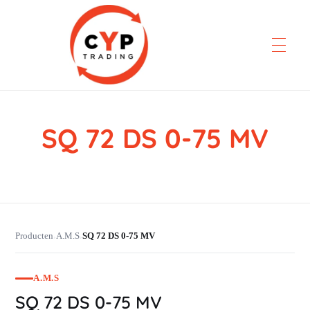
SQ 72 DS 0-75 MV
CYP Trading
Professionelle Ersatzteilbeschaffung
Producten
A.M.S
SQ 72 DS 0-75 MV
›
›
A.M.S
SQ 72 DS 0-75 MV