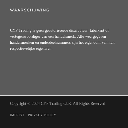
WAARSCHUWING
CYP Trading is geen geautoriseerde distributeur, fabrikant of
vertegenwoordiger van een handelsmerk. Alle weergegeven
handelsmerken en onderdeelnummers zijn het eigendom van hun
respectievelijke eigenaren.
Copyright © 2024 CYP Trading GbR. All Rights Reserved
IMPRINT
PRIVACY POLICY