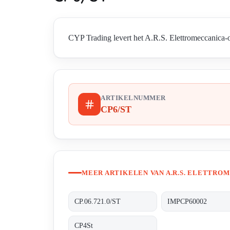
CYP Trading levert het A.R.S. Elettromeccanica-o
ARTIKELNUMMER
CP6/ST
MEER ARTIKELEN VAN A.R.S. ELETTRO
CP.06.721.0/ST
IMPCP60002
CP4St