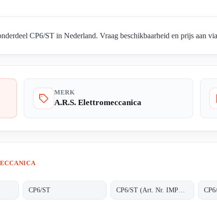
nderdeel CP6/ST in Nederland. Vraag beschikbaarheid en prijs aan via 
MERK
A.R.S. Elettromeccanica
MECCANICA
CP6/ST
CP6/ST (Art. Nr. IMPCP60002)
CP6