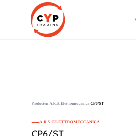
CYP Trading
Professionelle Ersatzteilbeschaffung
Producten
A.R.S. Elettromeccanica
CP6/ST
›
›
A.R.S. ELETTROMECCANICA
CP6/ST