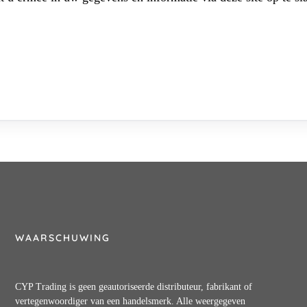
WAARSCHUWING
CYP Trading is geen geautoriseerde distributeur, fabrikant of
vertegenwoordiger van een handelsmerk. Alle weergegeven