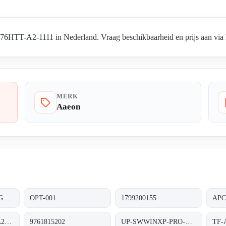
HTT-A2-1111 in Nederland. Vraag beschikbaarheid en prijs aan via h
MERK
Aaeon
RTC 700C TAD WBG 1202-TF RDS 0310 0000
OPT-001
1799200155
APC
TF-APC-8152HTT-A2-1110
9761815202
UP-SWWINXP-PRO-SP3
TF-