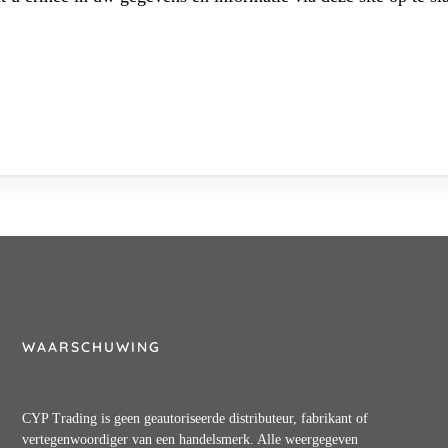
WAARSCHUWING
CYP Trading is geen geautoriseerde distributeur, fabrikant of
vertegenwoordiger van een handelsmerk. Alle weergegeven