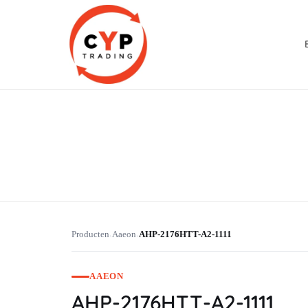
CYP Trading
Professionelle Ersatzteilbeschaffung
Producten
Aaeon
AHP-2176HTT-A2-1111
›
›
AAEON
AHP-2176HTT-A2-1111