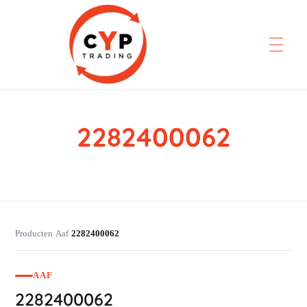
2282400062
CYP Trading
Professionelle Ersatzteilbeschaffung
Producten
Aaf
2282400062
›
›
AAF
2282400062