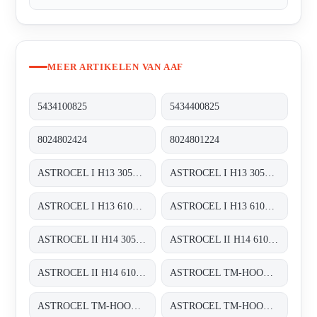
MEER ARTIKELEN VAN AAF
5434100825
5434400825
8024802424
8024801224
ASTROCEL I H13 305X305X292
ASTROCEL I H13 305X610X292
ASTROCEL I H13 610X610X292
ASTROCEL I H13 610X762X292
ASTROCEL II H14 305X305X69
ASTROCEL II H14 610X305X69
ASTROCEL II H14 610X610X69
ASTROCEL TM-HOOD H14 610X610X125
ASTROCEL TM-HOOD H14 610X1220X125
ASTROCEL TM-HOOD H14 610X305X125