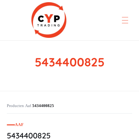
5434400825
CYP Trading
Professionelle Ersatzteilbeschaffung
Producten
Aaf
5434400825
›
›
AAF
5434400825