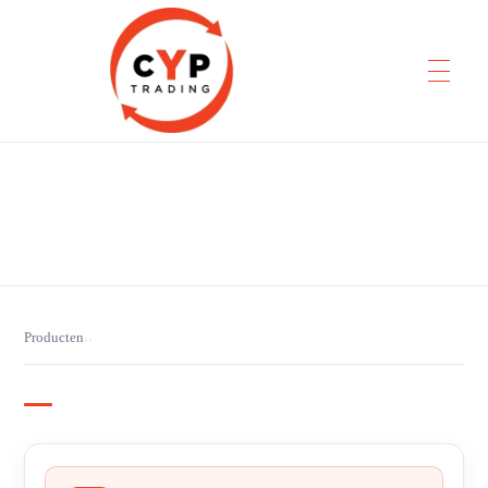
CYP Trading
Professionelle Ersatzteilbeschaffung
Producten
›
›