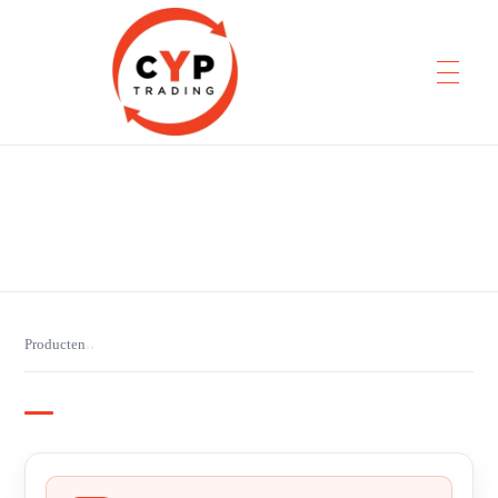
CYP Trading
Professionelle Ersatzteilbeschaffung
Producten
›
›