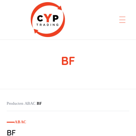
BF
CYP Trading
Professionelle Ersatzteilbeschaffung
Producten
ABAC
BF
›
›
ABAC
BF