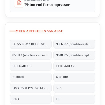
Piston rod for compressor
MEER ARTIKELEN VAN ABAC
FC2-50 CM2 REDLINE CF
9056322 (obsolete-replaced by FLK16-01213)
056113 (obsolete - no replacement)
9618035 (obsolete - replaced by FLK04-01338)
FLK16-01213
FLK04-01338
7110100
692110B
DNX 7500 P/N: 6211452400
VR
STO
BF