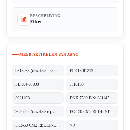
BESCHRIJVING
Filter
MEER ARTIKELEN VAN ABAC
9618035 (obsolete - replaced by FLK04-01338)
FLK16-01213
FLK04-01338
7110100
692110B
DNX 7500 P/N: 6211452400
9056322 (obsolete-replaced by FLK16-01213)
FC2-50 CM2 REDLINE CF
FC2-50 CM2 REDLINE CF
VR