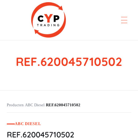
REF.620045710502
CYP Trading
Professionelle Ersatzteilbeschaffung
Producten
ABC Diesel
REF.620045710502
›
›
ABC DIESEL
REF.620045710502