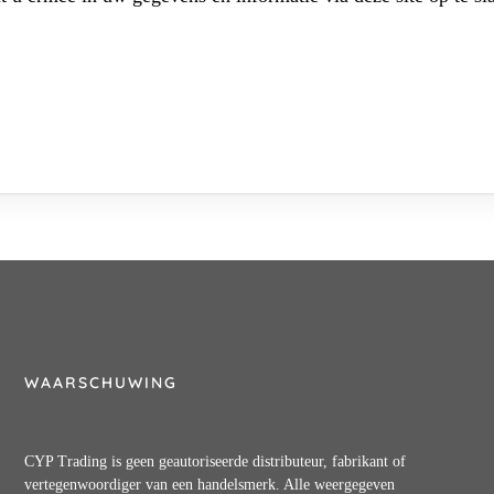
WAARSCHUWING
CYP Trading is geen geautoriseerde distributeur, fabrikant of
vertegenwoordiger van een handelsmerk. Alle weergegeven