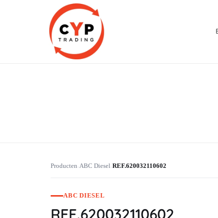
CYP Trading
Professionelle Ersatzteilbeschaffung
Producten
ABC Diesel
REF.620032110602
›
›
ABC DIESEL
REF.620032110602