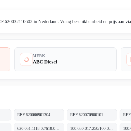
.620032110602 in Nederland. Vraag beschikbaarheid en prijs aan via 
MERK
ABC Diesel
REF.620066901304
REF.620070900101
REF
620.051.1118.02/610.031.1109.10
100.030.017.250/100.035.017.250