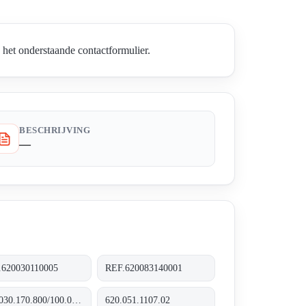
het onderstaande contactformulier.
BESCHRIJVING
—
.620030110005
REF.620083140001
100.030.170.800/100.035.170.800
620.051.1107.02