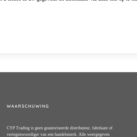
WAARSCHUWING
CYP Trading is geen geautoriseerde distributeur, fabrikant of
vertegenwoordiger van een handelsmerk. Alle weergegeven