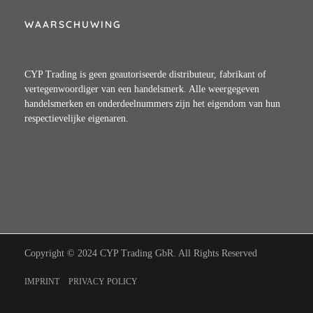
WAARSCHUWING
CYP Trading is geen geautoriseerde distributeur, fabrikant of
vertegenwoordiger van een handelsmerk. Alle weergegeven
handelsmerken en onderdeelnummers zijn het eigendom van hun
respectievelijke eigenaren.
Copyright © 2024 CYP Trading GbR. All Rights Reserved
IMPRINT
PRIVACY POLICY