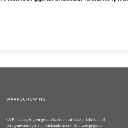
WAARSCHUWING
CYP Trading is geen geautoriseerde distributeur, fabrikant of
vertegenwoordiger van een handelsmerk. Alle weergegeven