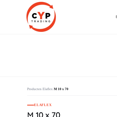
CYP Trading
Professionelle Ersatzteilbeschaffung
Producten
Elaflex
M 10 x 70
›
›
ELAFLEX
M 10 x 70