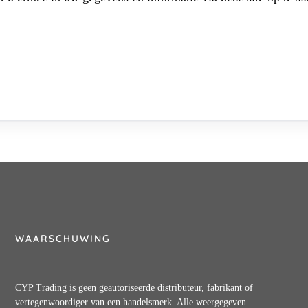
WAARSCHUWING
CYP Trading is geen geautoriseerde distributeur, fabrikant of
vertegenwoordiger van een handelsmerk. Alle weergegeven