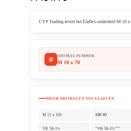
CYP Trading levert het Elaflex-onderdeel M 10 x 
ARTIKELNUMMER
M 10 x 70
MEER ARTIKELEN VAN ELAFLEX
M 12 x 110
MB 80
VK 50-1½
"VK 50-2½"""