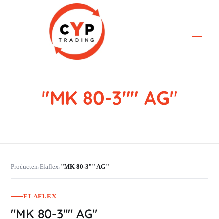
"MK 80-3"" AG"
CYP Trading
Professionelle Ersatzteilbeschaffung
Producten
Elaflex
"MK 80-3"" AG"
›
›
ELAFLEX
"MK 80-3"" AG"