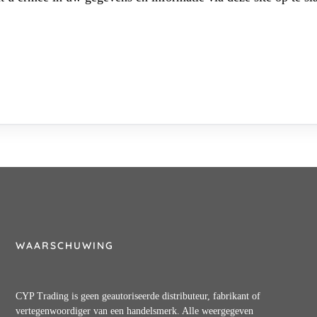
WAARSCHUWING
CYP Trading is geen geautoriseerde distributeur, fabrikant of
vertegenwoordiger van een handelsmerk. Alle weergegeven