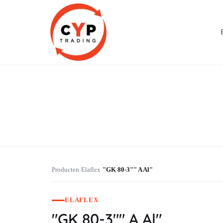
CYP Trading
Professionelle Ersatzteilbeschaffung
Producten
Elaflex
"GK 80-3"" A Al"
›
›
ELAFLEX
"GK 80-3"" A Al"