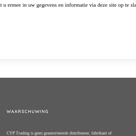
t u ermee in uw gegevens en informatie via deze site op te sl
WAARSCHUWING
CYP Trading is geen geautoriseerde distributeur, fabrikant of