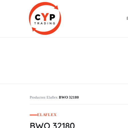
CYP Trading
Professionelle Ersatzteilbeschaffung
Producten
Elaflex
BWO 32180
›
›
ELAFLEX
BWO 32180