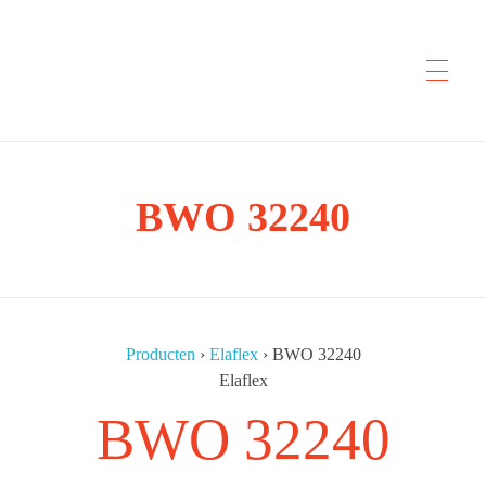
CYP Trading
BWO 32240
Professionelle Ersatzteilbeschaffung
Producten
›
Elaflex
›
BWO 32240
Elaflex
BWO 32240