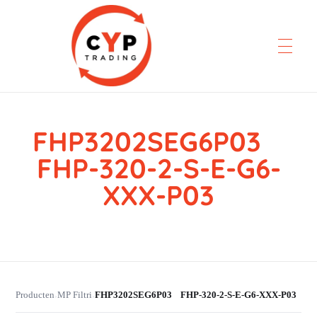
FHP3202SEG6P03
CYP Trading
Professionelle Ersatzteilbeschaffung
FHP-320-2-S-E-G6-
XXX-P03
Producten
MP Filtri
FHP3202SEG6P03 FHP-320-2-S-E-G6-XXX-P03
›
›