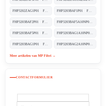
FHP3202ZAG1P01 FHP-320-2-Z-A-G1-XXX-P01
FHP3203BAF1P01 FHP-320-3-B-A-F1-XXX-P01
FHP3203BAF2P01 FHP-320-3-B-A-F2-XXX-P01
FHP3203BAF5A10NP01 FHP-320-3-B-A-F5-A10-N-P01
FHP3203BAF5P01 FHP-320-3-B-A-F5-XXX-P01
FHP3203BAG1A10NP01 FHP-320-3-B-A-G1-A10-N-P01
FHP3203BAG1P01 FHP-320-3-B-A-G1-XXX-P01
FHP3203BAG2A10NP01 FHP-320-3-B-A-G2-A10-N-P01
Meer artikelen van MP Filtri →
CONTACTFORMULIER