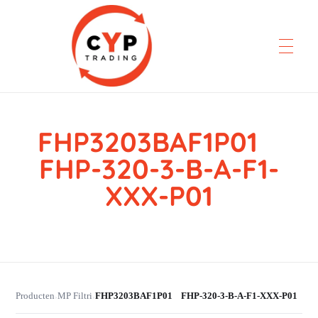
FHP3203BAF1P01
CYP Trading
Professionelle Ersatzteilbeschaffung
FHP-320-3-B-A-F1-
XXX-P01
Producten
MP Filtri
FHP3203BAF1P01 FHP-320-3-B-A-F1-XXX-P01
›
›