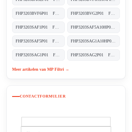
FHP3203BVF6P01 FHP-320-3-B-V-F6-XXX-P01
FHP3203BVG2P01 FHP-320-3-B-V-G2-XXX-P01
FHP3203SAF1P01 FHP-320-3-S-A-F1-XXX-P01
FHP3203SAF5A10HP01 FHP-320-3-S-A-F5-A10-H-P01
FHP3203SAF5P01 FHP-320-3-S-A-F5-XXX-P01
FHP3203SAG1A10HP01 FHP-320-3-S-A-G1-A10-H-P01
FHP3203SAG1P01 FHP-320-3-S-A-G1-XXX-P01
FHP3203SAG2P01 FHP-320-3-S-A-G2-XXX-P01
Meer artikelen van MP Filtri →
CONTACTFORMULIER