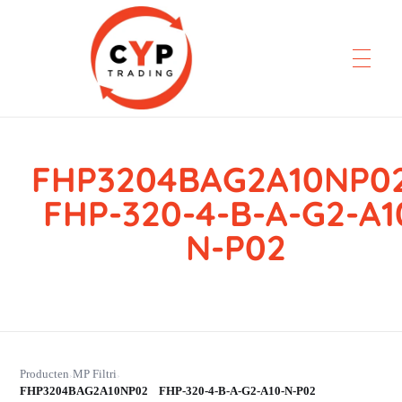
FHP3204BAG2A10NP
CYP Trading
Professionelle Ersatzteilbeschaffung
FHP-320-4-B-A-G2-A1
N-P02
Producten
MP Filtri
›
›
FHP3204BAG2A10NP02 FHP-320-4-B-A-G2-A10-N-P02