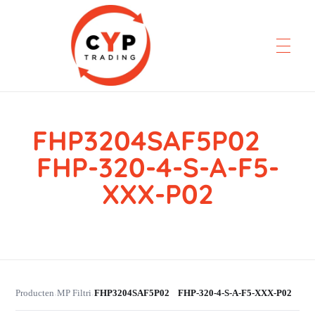
FHP3204SAF5P02
CYP Trading
Professionelle Ersatzteilbeschaffung
FHP-320-4-S-A-F5-
XXX-P02
Producten
MP Filtri
FHP3204SAF5P02 FHP-320-4-S-A-F5-XXX-P02
›
›