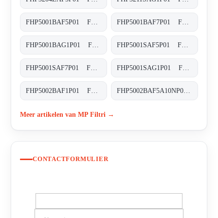
FHP5001BAF5P01 FHP-500-1-B-A-F5-XXX-P01
FHP5001BAF7P01 FHP-500-1-B-A-F7-XXX-P01
FHP5001BAG1P01 FHP-500-1-B-A-G1-XXX-P01
FHP5001SAF5P01 FHP-500-1-S-A-F5-XXX-P01
FHP5001SAF7P01 FHP-500-1-S-A-F7-XXX-P01
FHP5001SAG1P01 FHP-500-1-S-A-G1-XXX-P01
FHP5002BAF1P01 FHP-500-2-B-A-F1-XXX-P01
FHP5002BAF5A10NP01 FHP-500-2-B-A-F5-A10-N-P01
Meer artikelen van MP Filtri →
CONTACTFORMULIER