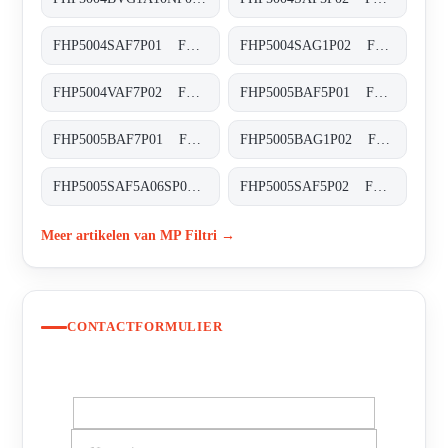
FHP5004SAF7P01 FHP-500-4-S-A-F7-XXX-P01
FHP5004SAG1P02 FHP-500-4-S-A-G1-XXX-P02
FHP5004VAF7P02 FHP-500-4-V-A-F7-XXX-S-P02
FHP5005BAF5P01 FHP-500-5-B-A-F5-XXX-P01
FHP5005BAF7P01 FHP-500-5-B-A-F7-XXX-P01
FHP5005BAG1P02 FHP-500-5-B-A-G1-XXX-P02
FHP5005SAF5A06SP01 FHP-500-5-S-A-F5-A06-S-P01
FHP5005SAF5P02 FHP-500-5-S-A-F5-XXX-P02
Meer artikelen van MP Filtri →
CONTACTFORMULIER