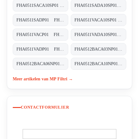
FHA0511SACA10SP01 FHA-051-1-S-A-C-A10-S-P01
FHA0511SADA10SP01 FHA-051-1-S-A-D-A10-S-P01
FHA0511SADP01 FHA-051-1-S-A-D-XXX-P01
FHA0511VACA10SP01 FHA-051-1-V-A-C-A10-S-P01
FHA0511VACP01 FHA-051-1-V-A-C-XXX-P01
FHA0511VADA10SP01 FHA-051-1-V-A-D-A10-S-P01
FHA0511VADP01 FHA-051-1-V-A-D-XXX-P01
FHA0512BACA03NP01 FHA-051-2-B-A-C-A03-N-P01
FHA0512BACA06NP01 FHA-051-2-B-A-C-A06-N-P01
FHA0512BACA10NP01 FHA-051-2-B-A-C-A10-N-P01
Meer artikelen van MP Filtri →
CONTACTFORMULIER