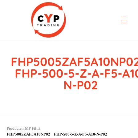
FHP5005ZAF5A10NP
CYP Trading
Professionelle Ersatzteilbeschaffung
FHP-500-5-Z-A-F5-A1
N-P02
Producten
MP Filtri
›
›
FHP5005ZAF5A10NP02 FHP-500-5-Z-A-F5-A10-N-P02