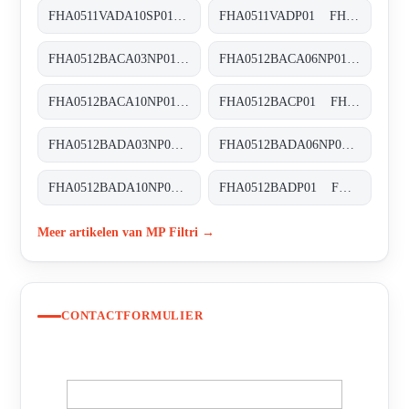
FHA0511VADA10SP01 FHA-051-1-V-A-D-A10-S-P01
FHA0511VADP01 FHA-051-1-V-A-D-XXX-P01
FHA0512BACA03NP01 FHA-051-2-B-A-C-A03-N-P01
FHA0512BACA06NP01 FHA-051-2-B-A-C-A06-N-P01
FHA0512BACA10NP01 FHA-051-2-B-A-C-A10-N-P01
FHA0512BACP01 FHA-051-2-B-A-C-XXX-P01
FHA0512BADA03NP01 FHA-051-2-B-A-D-A03-N-P01
FHA0512BADA06NP01 FHA-051-2-B-A-D-A06-N-P01
FHA0512BADA10NP01 FHA-051-2-B-A-D-A10-N-P01
FHA0512BADP01 FHA-051-2-B-A-D-XXX-P01
Meer artikelen van MP Filtri →
CONTACTFORMULIER