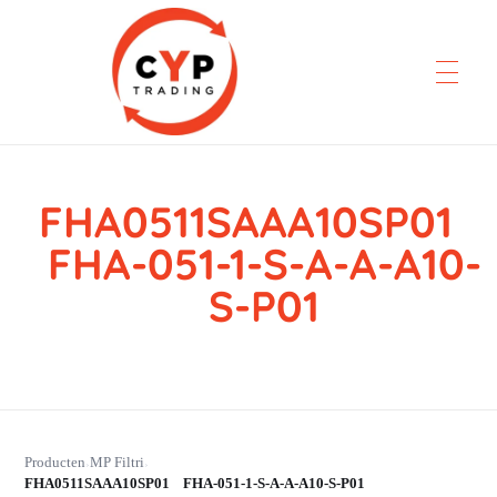
FHA0511SAAA10SP01
CYP Trading
Professionelle Ersatzteilbeschaffung
FHA-051-1-S-A-A-A10-
S-P01
Producten
MP Filtri
›
›
FHA0511SAAA10SP01 FHA-051-1-S-A-A-A10-S-P01