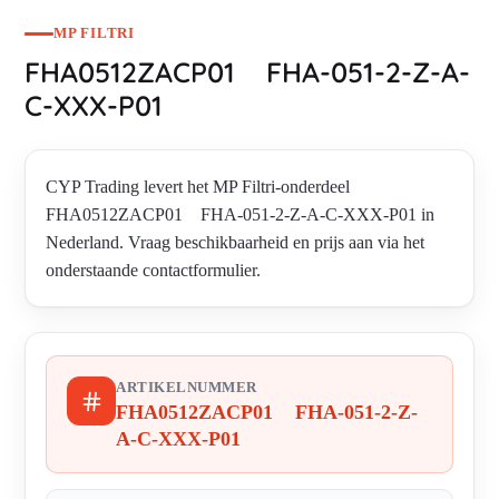
MP FILTRI
FHA0512ZACP01 FHA-051-2-Z-A-
C-XXX-P01
CYP Trading levert het MP Filtri-onderdeel
FHA0512ZACP01 FHA-051-2-Z-A-C-XXX-P01 in
Nederland. Vraag beschikbaarheid en prijs aan via het
onderstaande contactformulier.
ARTIKELNUMMER
FHA0512ZACP01 FHA-051-2-Z-
A-C-XXX-P01