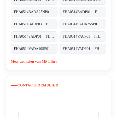
FHA0514BADA25NP01 FHA-051-4-B-A-D-A25-N-P01
FHA0514BADP01 FHA-051-4-B-A-D-XXX-P01
FHA0514BADP03 FHA-051-4-B-A-D-XXX-P03
FHA0514SADA25SP01 FHA-051-4-S-A-D-A25-S-P01
FHA0514SADP01 FHA-051-4-S-A-D-XXX-P01
FHA0514VACP01 FHA-051-4-V-A-C-XXX-P01
FHA0514VADA10SP01 FHA-051-4-V-A-D-A10-S-P01
FHA0514VADP01 FHA-051-4-V-A-D-XXX-P01
Meer artikelen van MP Filtri →
CONTACTFORMULIER