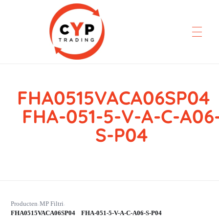
FHA0515VACA06SP0
CYP Trading
Professionelle Ersatzteilbeschaffung
FHA-051-5-V-A-C-A06
S-P04
Producten
MP Filtri
›
›
FHA0515VACA06SP04 FHA-051-5-V-A-C-A06-S-P04