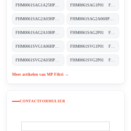
FHM0061SAG1A25HP01 FHM-006-1-S-A-G1-A25-H-P01
FHM0061SAG1P01 FHM-006-1-S-A-G1-XXX-S
FHM0061SAG2A03HP01 FHM-006-1-S-A-G2-A03-H-P01
FHM0061SAG2A06HP01 FHM-006-1-S-A-G2-A06-H-P01
FHM0061SAG2A10HP01 FHM-006-1-S-A-G2-A10-H-P01
FHM0061SAG2P01 FHM-006-1-S-A-G2-XXX-S
FHM0061SVG1A06HP01 FHM-006-1-S-V-G1-A06-H-P01
FHM0061SVG1P01 FHM-006-1-S-V-G1-XXX-S
FHM0061SVG2A03HP01 FHM-006-1-S-V-G2-A03-H-P01
FHM0061SVG2P01 FHM-006-1-S-V-G2-XXX-S
Meer artikelen van MP Filtri →
CONTACTFORMULIER