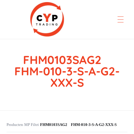
FHM0103SAG2
CYP Trading
Professionelle Ersatzteilbeschaffung
FHM-010-3-S-A-G2-
XXX-S
Producten
MP Filtri
FHM0103SAG2 FHM-010-3-S-A-G2-XXX-S
›
›