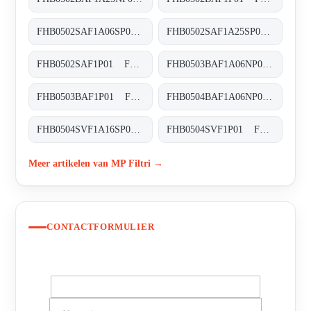
FHB0502SAF1A06SP01 FHB-050-2-S-A-F1-A06-S-P01
FHB0502SAF1A25SP01 FHB-050-2-S-A-F1-A25-S-P01
FHB0502SAF1P01 FHB-050-2-S-A-F1-XXX-P01
FHB0503BAF1A06NP01 FHB-050-3-B-A-F1-A06-N-P01
FHB0503BAF1P01 FHB-050-3-B-A-F1-XXX-P01
FHB0504BAF1A06NP01 FHB-050-4-B-A-F1-A06-N-P01
FHB0504SVF1A16SP01 FHB-050-4-S-V-F1-A16-S-P01
FHB0504SVF1P01 FHB-050-4-S-V-F1-XXX-P01
Meer artikelen van MP Filtri →
CONTACTFORMULIER