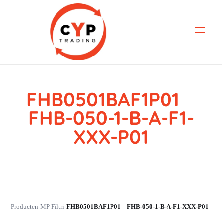
FHB0501BAF1P01
CYP Trading
Professionelle Ersatzteilbeschaffung
FHB-050-1-B-A-F1-
XXX-P01
Producten
MP Filtri
FHB0501BAF1P01 FHB-050-1-B-A-F1-XXX-P01
›
›