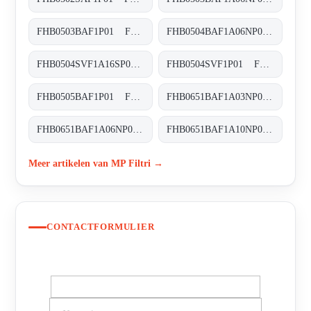
FHB0503BAF1P01 FHB-050-3-B-A-F1-XXX-P01
FHB0504BAF1A06NP01 FHB-050-4-B-A-F1-A06-N-P01
FHB0504SVF1A16SP01 FHB-050-4-S-V-F1-A16-S-P01
FHB0504SVF1P01 FHB-050-4-S-V-F1-XXX-P01
FHB0505BAF1P01 FHB-050-5-B-A-F1-XXX-P01
FHB0651BAF1A03NP03 FHB-065-1-B-A-F1-A03-N-P01
FHB0651BAF1A06NP01 FHB-065-1-B-A-F1-A06-N-P01
FHB0651BAF1A10NP01 FHB-065-1-B-A-F1-A10-N-P01
Meer artikelen van MP Filtri →
CONTACTFORMULIER