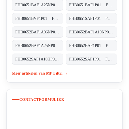
FHB0651BAF1A25NP01 FHB-065-1-B-A-F1-A25-N-P01
FHB0651BAF1P01 FHB-065-1-B-A-F1-XXX-P01
FHB0651BVF1P01 FHB-065-1-B-V-F1-XXX-P01
FHB0651SAF1P01 FHB-065-1-S-A-F1-XXX-P01
FHB0652BAF1A06NP01 FHB-065-2-B-A-F1-A06-N-P01
FHB0652BAF1A10NP01 FHB-065-2-B-A-F1-A10-N-P01
FHB0652BAF1A25NP01 FHB-065-2-B-A-F1-A25-N-P01
FHB0652BAF1P01 FHB-065-2-B-A-F1-XXX-P01
FHB0652SAF1A10HP01 FHB-065-2-S-A-F1-A10-H-P01
FHB0652SAF1P01 FHB-065-2-S-A-F1-XXX-P01
Meer artikelen van MP Filtri →
CONTACTFORMULIER