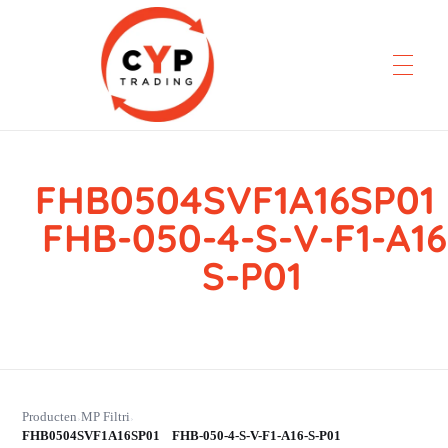
FHB0504SVF1A16SP0
CYP Trading
Professionelle Ersatzteilbeschaffung
FHB-050-4-S-V-F1-A16
S-P01
Producten
MP Filtri
›
›
FHB0504SVF1A16SP01 FHB-050-4-S-V-F1-A16-S-P01