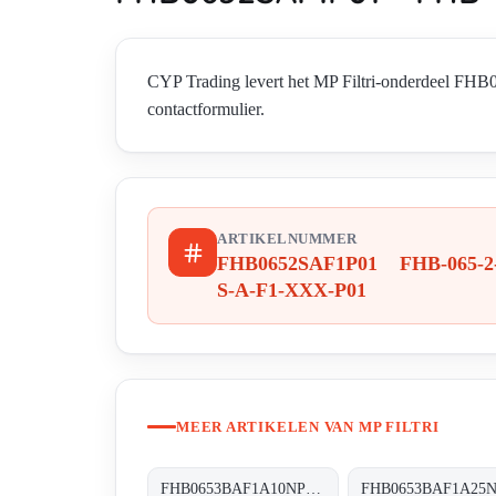
CYP Trading levert het MP Filtri-onderdeel F
contactformulier.
ARTIKELNUMMER
FHB0652SAF1P01 FHB-065-2
S-A-F1-XXX-P01
MEER ARTIKELEN VAN MP FILTRI
FHB0653BAF1A10NP01 FHB-065-3-B-A-F1-A10-N-P01