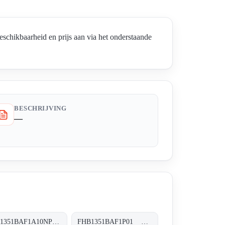
ikbaarheid en prijs aan via het onderstaande
BESCHRIJVING
—
FHB1351BAF1A10NP01 FHB-135-1-B-A-F1-A10-N-P01
FHB1351BAF1P01 FHB-135-1-B-A-F1-XXX-P01