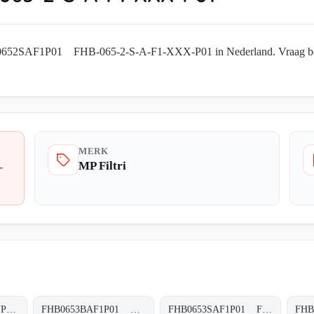
HB0652SAF1P01 FHB-065-2-S-A-F1-XXX-P01 in Nederland. Vraag besch
MERK
MP Filtri
-
FHB0653BAF1A25NP01 FHB-065-3-B-A-F1-A25-N-P01
FHB0653BAF1P01 FHB-065-3-B-A-F1-XXX-P01
FHB0653SAF1P01 FHB-065-3-S-A-F1-XXX-P01