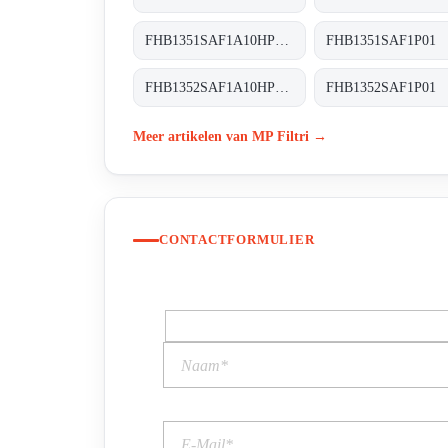
FHB1351SAF1A10HP01 FHB-135-1-S-A-F1-A10-H-P01
FHB1352SAF1A10HP01 FHB-135-2-S-A-F1-A10-H-P01
Meer artikelen van MP Filtri →
CONTACTFORMULIER