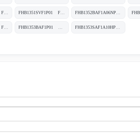
FHB1351SAF1P01 FHB-135-1-S-A-F1-XXX-P01
FHB1351SVF1P01 FHB-135-1-S-V-F1-XXX-P01
FHB1352BAF1A06NP01 FHB-135-2-B-A-F1-A06-N-P01
FHB1352SAF1P01 FHB-135-2-S-A-F1-XXX-P01
FHB1353BAF1P01 FHB-135-3-B-A-F1-XXX-P01
FHB1353SAF1A10HP01 FHB-135-3-S-A-F1-A10-H-P01