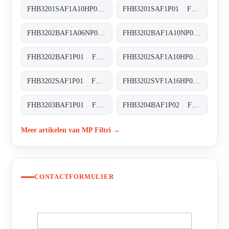
FHB3201SAF1A10HP01 FHB-320-1-S-A-F1-A10-H-P01
FHB3201SAF1P01 FHB-320-1-S-A-F1-XXX-P01
FHB3202BAF1A06NP01 FHB-320-2-B-A-F1-A06-N-P01
FHB3202BAF1A10NP01 FHB-320-2-B-A-F1-A10-N-P01
FHB3202BAF1P01 FHB-320-2-B-A-F1-XXX-P01
FHB3202SAF1A10HP01 FHB-320-2-S-A-F1-A10-H-P01
FHB3202SAF1P01 FHB-320-2-S-A-F1-XXX-P01
FHB3202SVF1A16HP01 FHB-320-2-S-V-F1-A16-H-P01
FHB3203BAF1P01 FHB-320-3-B-A-F1-XXX-P01
FHB3204BAF1P02 FHB-320-4-B-A-F1-XXX-P02
Meer artikelen van MP Filtri →
CONTACTFORMULIER