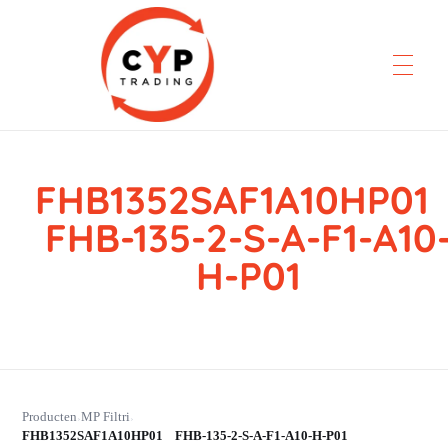
FHB1352SAF1A10HP0
CYP Trading
Professionelle Ersatzteilbeschaffung
FHB-135-2-S-A-F1-A10
H-P01
Producten
MP Filtri
›
›
FHB1352SAF1A10HP01 FHB-135-2-S-A-F1-A10-H-P01