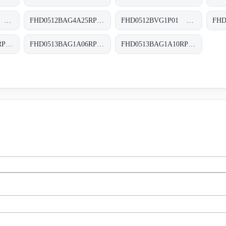
FHD0512BAG3P01 FHD-051-2-B-A-G3-XXX-P01-S
FHD0512BAG4A25RP01 FHD-051-2-B-A-G4-A25-R-P01
FHD0512BVG1P01 FHD-051-2-B-V-G1-XXX-P01-S
FHD0513BAG1A03RP01 FHD-051-3-B-A-G1-A03-R-P01
FHD0513BAG1A06RP01 FHD-051-3-B-A-G1-A06-R-P01
FHD0513BAG1A10RP01 FHD-051-3-B-A-G1-A10-R-P01