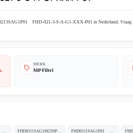
HD0213SAG1P01 FHD-021-3-S-A-G1-XXX-P01 in Nederland. Vraag besch
MERK
MP Filtri
-
FHD0511BAG4P01 FHD-051-1-B-A-G4-XXX-P01
FHD0511SAG1M25NP01 FHD-051-1-S-A-G1-M25-N-P01
FHD0511SAG1P01 FHD-051-1-S-A-G1-XXX-P01+S