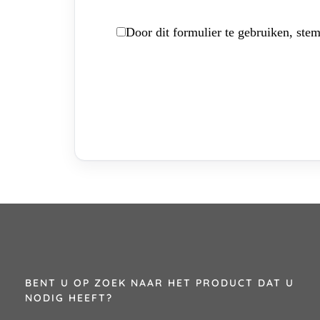
Door dit formulier te gebruiken, stem
BENT U OP ZOEK NAAR HET PRODUCT DAT U
NODIG HEEFT?