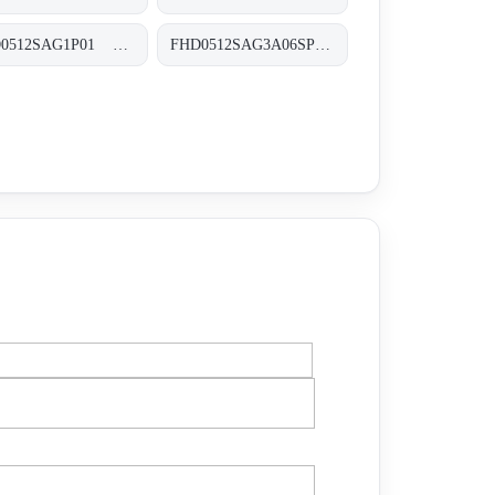
FHD0512SAG1P01 FHD-051-2-S-A-G1-XXX-P01+S
FHD0512SAG3A06SP01 FHD-051-2-S-A-G3-A06-S-P01