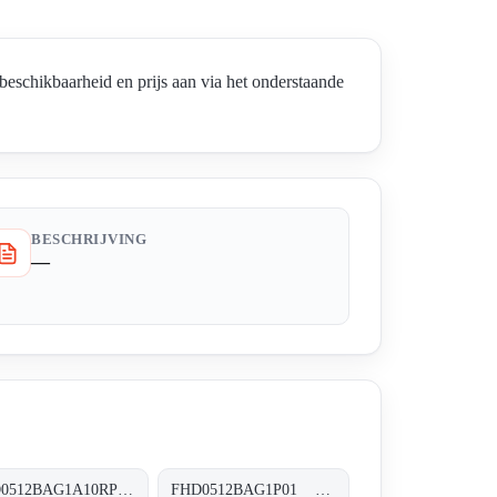
ikbaarheid en prijs aan via het onderstaande
BESCHRIJVING
—
FHD0512BAG1A10RP01 FHD-051-2-B-A-G1-A10-R-P01
FHD0512BAG1P01 FHD-051-2-B-A-G1-XXX-P01-S