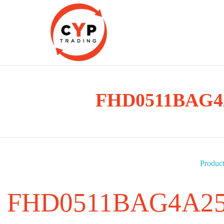
CYP Trading
FHD0511BAG4A
Professionelle Ersatzteilbeschaffung
Produc
FHD0511BAG4A25