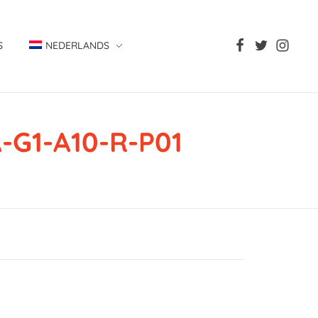
S
NEDERLANDS
-G1-A10-R-P01