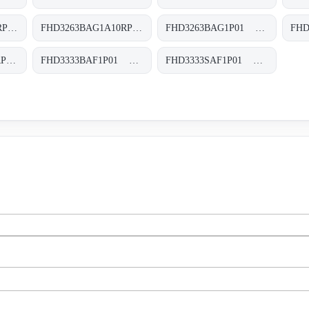
FHD3263BAG1A03RP01 FHD-326-3-B-A-G1-A03-R-P01
FHD3263BAG1A10RP01 FHD-326-3-B-A-G1-A10-R-P01
FHD3263BAG1P01 FHD-326-3-B-A-G1-XXX-P01
FHD3333BAF1A10RP01 FHD-332-3-B-A-F1-A10-R-P01
FHD3333BAF1P01 FHD-332-3-B-A-F1-XXX-P01+S
FHD3333SAF1P01 FHD-332-3-S-A-F1-XXX-S-P01