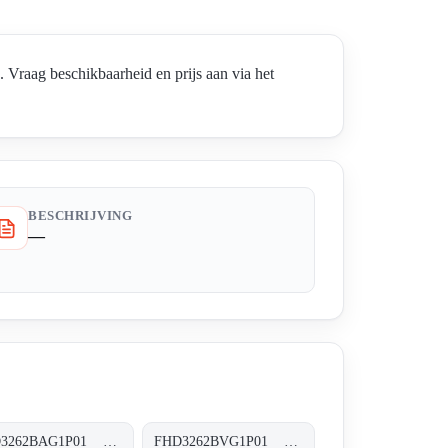
ag beschikbaarheid en prijs aan via het
BESCHRIJVING
—
FHD3262BAG1P01 FHD-326-2-B-A-G1-XXX-S-P01
FHD3262BVG1P01 FHD-326-2-B-V-G1-XXX-S-P01