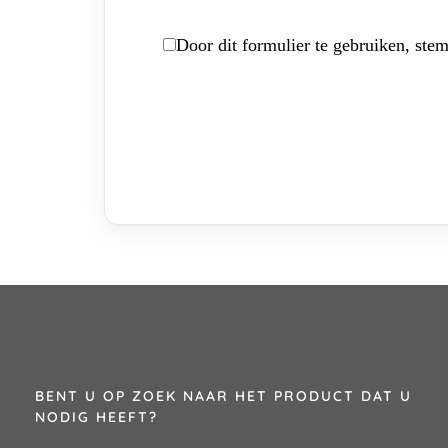
Door dit formulier te gebruiken, stem
BENT U OP ZOEK NAAR HET PRODUCT DAT U
NODIG HEEFT?