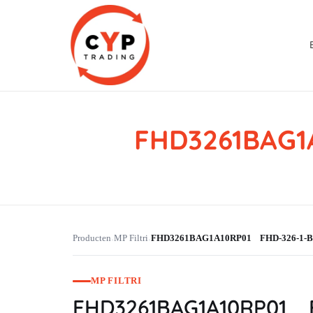
FHD3261BAG1A
CYP Trading
Professionelle Ersatzteilbeschaffung
Producten
MP Filtri
FHD3261BAG1A10RP01 FHD-326-1-B-
›
›
MP FILTRI
FHD3261BAG1A10RP01 F