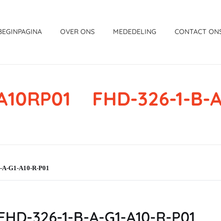
BEGINPAGINA
OVER ONS
MEDEDELING
CONTACT ON
10RP01 FHD-326-1-B-A
A-G1-A10-R-P01
HD-326-1-B-A-G1-A10-R-P01