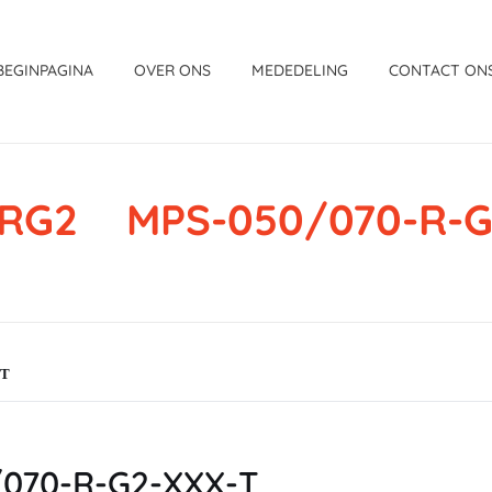
BEGINPAGINA
OVER ONS
MEDEDELING
CONTACT ON
RG2 MPS-050/070-R-G
-T
070-R-G2-XXX-T