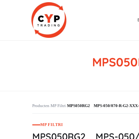
MPS050
CYP Trading
Professionelle Ersatzteilbeschaffung
Producten
MP Filtri
MPS050RG2 MPS-050/070-R-G2-XXX
›
›
MP FILTRI
MPS050RG2 MPS-050/