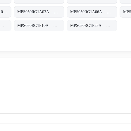
MPS050UG5 MPS-050/070-U-G5-XXX-T
MPS050RG1A03A MPS-050-R-G1-A03-A-T
MPS050RG1A06A MPS-050-R-G1-A06-A-T
MPS050RG1M90A MPS-050-R-G1-M90-A-T
MPS050RG1P10A MPS-050-R-G1-P10-A-T
MPS050RG1P25A MPS-050-R-G1-P25-A-T