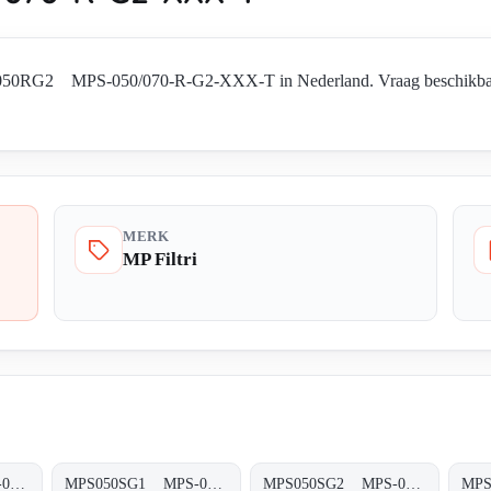
S050RG2 MPS-050/070-R-G2-XXX-T in Nederland. Vraag beschikbaarhe
MERK
MP Filtri
MPS050RG5 MPS-050/070-R-G5-XXX-T
MPS050SG1 MPS-050/070-S-G1-XXX-T
MPS050SG2 MPS-050/070-S-G2-XXX-T