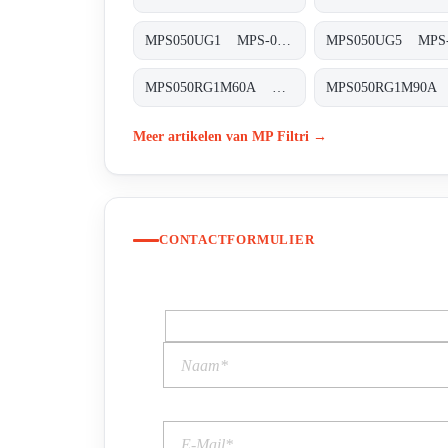
MPS050UG1 MPS-050/070-U-G1-XXX-T
MPS050RG1M60A MPS-050-R-G1-M60-A-T
Meer artikelen van MP Filtri →
CONTACTFORMULIER