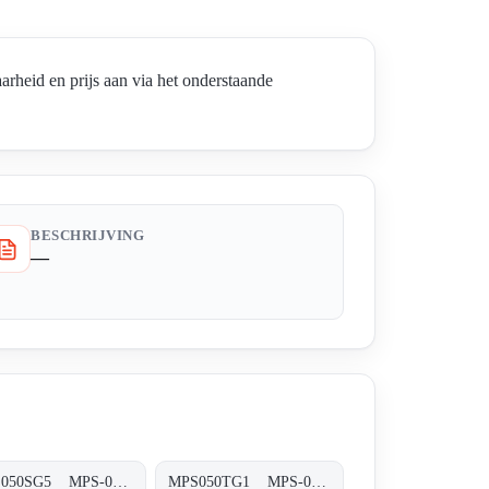
id en prijs aan via het onderstaande
BESCHRIJVING
—
MPS050SG5 MPS-050/070-S-G5-XXX-T
MPS050TG1 MPS-050/070-T-G1-XXX-T