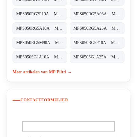
MPS050RG2P10A MPS-050-R-G2-P10-A-T
MPS050RG5A06A MPS-050-R-G5-A06-A-T
MPS050RG5A10A MPS-050-R-G5-A10-A-T
MPS050RG5A25A MPS-050-R-G5-A25-A-T
MPS050RG5M90A MPS-050-R-G5-M90-A-T
MPS050RG5P10A MPS-050-R-G5-P10-A-T
MPS050SG1A10A MPS-050-S-G1-A10-A-T
MPS050SG1A25A MPS-050-S-G1-A25-A-T
Meer artikelen van MP Filtri →
CONTACTFORMULIER