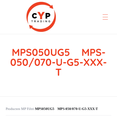
MPS050UG5 MPS-
CYP Trading
Professionelle Ersatzteilbeschaffung
050/070-U-G5-XXX-
T
Producten
MP Filtri
MPS050UG5 MPS-050/070-U-G5-XXX-T
›
›