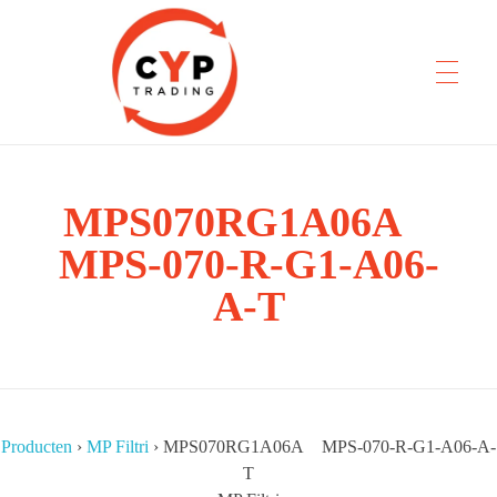
CYP Trading
MPS070RG1A06A
Professionelle Ersatzteilbeschaffung
MPS-070-R-G1-A06-
A-T
Producten
›
MP Filtri
›
MPS070RG1A06A MPS-070-R-G1-A06-A-
T