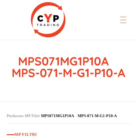
MPS071MG1P10A
CYP Trading
Professionelle Ersatzteilbeschaffung
MPS-071-M-G1-P10-A
Producten
MP Filtri
MPS071MG1P10A MPS-071-M-G1-P10-A
›
›
MP FILTRI