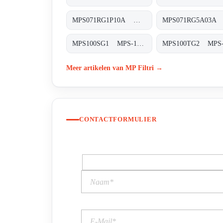
MPS071RG1P10A MPS-071-R-G1-P10-A
MPS100SG1 MPS-100/150-S-G1-XXX-T
Meer artikelen van MP Filtri →
CONTACTFORMULIER