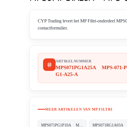
CYP Trading levert het MP Filtri-onderdeel MP
contactformulier.
ARTIKELNUMMER
MPS071PG1A25A MPS-071-P
G1-A25-A
MEER ARTIKELEN VAN MP FILTRI
MPS071PG1P10A MPS-071-P-G1-P10-A