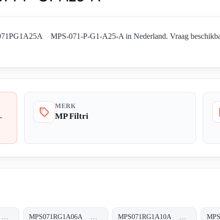
S071PG1A25A MPS-071-P-G1-A25-A in Nederland. Vraag beschikbaarhe
MERK
MP Filtri
-
MPS071RG1A03A MPS-071-R-G1-A03-A
MPS071RG1A06A MPS-071-R-G1-A06-A
MPS071RG1A10A MPS-071-R-G1-A10-A