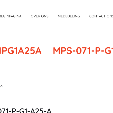
BEGINPAGINA
OVER ONS
MEDEDELING
CONTACT ON
1PG1A25A MPS-071-P-G1
-A
1-P-G1-A25-A