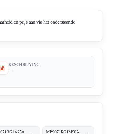
id en prijs aan via het onderstaande
BESCHRIJVING
—
MPS071RG1A25A MPS-071-R-G1-A25-A
MPS071RG1M90A MPS-071-R-G1-M90-A