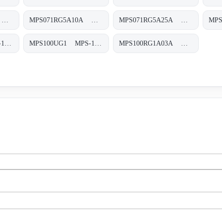
MPS071RG5A03A MPS-071-R-G5-A03-A
MPS071RG5A10A MPS-071-R-G5-A10-A
MPS071RG5A25A MPS-071-R-G5-A25-A
MPS100TG2 MPS-100/150-T-G1-XXX-T
MPS100UG1 MPS-100/150-U-G1-XXX-T
MPS100RG1A03A MPS-100-R-G1-A03-A-T