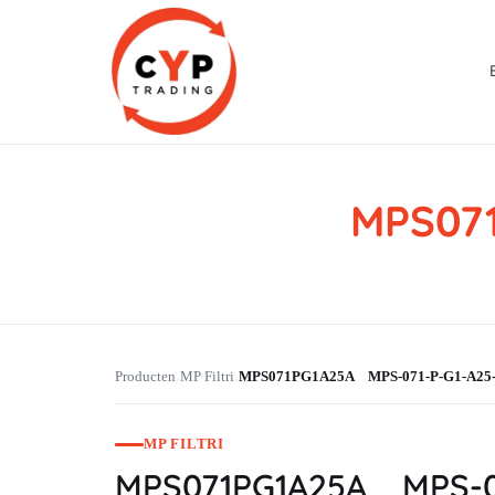
MPS07
CYP Trading
Professionelle Ersatzteilbeschaffung
Producten
MP Filtri
MPS071PG1A25A MPS-071-P-G1-A25
›
›
MP FILTRI
MPS071PG1A25A MPS-07