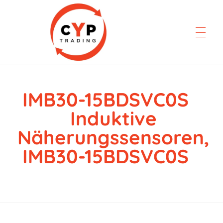
IMB30-15BDSVC0S
CYP Trading
Professionelle Ersatzteilbeschaffung
Induktive
Näherungssensoren,
IMB30-15BDSVC0S