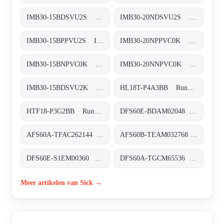
IMB30-15BDSVU2S Induktive Näherungssensoren, IMB30-15BDSVU2S
IMB30-20NDSVU2S Induktive Näherungssensoren, IMB30-20NDSVU2S
IMB30-15BPPVU2S Induktive Näherungssensoren, IMB30-15BPPVU2S
IMB30-20NPPVC0K Induktive Näherungssensoren, IMB30-20NPPVC0K
IMB30-15BNPVC0K Induktive Näherungssensoren, IMB30-15BNPVC0K
IMB30-20NNPVC0K Induktive Näherungssensoren, IMB30-20NNPVC0K
IMB30-15BDSVU2K Induktive Näherungssensoren, IMB30-15BDSVU2K
HL18T-P4A3BB Rund-Lichtschranken, HL18T-P4A3BB
HTF18-P3G2BB Rund-Lichtschranken, HTF18-P3G2BB
DFS60E-BDAM02048 Inkremental-Encoder, DFS60E-BDAM02048
AFS60A-TFAC262144 Absolut-Encoder, AFS60A-TFAC262144
AFS60B-TEAM032768 Absolut-Encoder, AFS60B-TEAM032768
DFS60E-S1EM00360 Inkremental-Encoder, DFS60E-S1EM00360
DFS60A-TGCM65536 Inkremental-Encoder, DFS60A-TGCM65536
Meer artikelen van Sick →