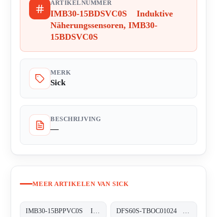
ARTIKELNUMMER
IMB30-15BDSVC0S Induktive
Näherungssensoren, IMB30-
15BDSVC0S
MERK
Sick
BESCHRIJVING
—
MEER ARTIKELEN VAN SICK
IMB30-15BPPVC0S Induktive Näherungssensoren, IMB30-15BPPVC0S
DFS60S-TBOC01024 Sicherheits-Encoder, DFS60S-TBOC01024