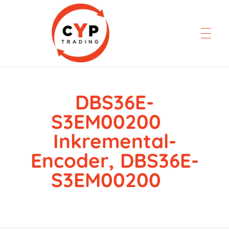
DBS36E-
CYP Trading
Professionelle Ersatzteilbeschaffung
S3EM00200
Inkremental-
Encoder, DBS36E-
S3EM00200