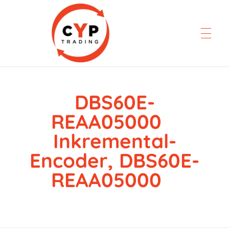
DBS60E-
CYP Trading
Professionelle Ersatzteilbeschaffung
REAA05000
Inkremental-
Encoder, DBS60E-
REAA05000