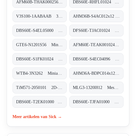
AFM60B-THAK000256 Absolut-Encoder, AFM60B-THAK000256
DBS60E-RHFL01024 Inkremental-Encoder, DBS60E-RHFL01024
V3S100-1AABAAB 3D-Vision, V3S100-1AABAAB
AHM36B-S4AC012x12 Absolut-Encoder, AHM36B-S4AC012x12
DBS60E-S4EL05000 Inkremental-Encoder, DBS60E-S4EL05000
DFS60E-TJAC01024 Inkremental-Encoder, DFS60E-TJAC01024
GTE6-N1201S56 Miniatur-Lichtschranken, GTE6-N1201S56
AFM60E-TEAK001024 Absolut-Encoder, AFM60E-TEAK001024
DBS60E-S1FK01024 Inkremental-Encoder, DBS60E-S1FK01024
DBS60E-S4EC04096 Inkremental-Encoder, DBS60E-S4EC04096
WTB4-3N3262 Miniatur-Lichtschranken, WTB4-3N3262
AHM36A-BDPC014x12 Absolut-Encoder, AHM36A-BDPC014x12
TiM571-2050101 2D-LiDAR-Sensoren, TiM571-2050101
MLG3-1320I812 Messende Automatisierungs-Lichtgitter, MLG3-1320I812
DBS60E-T2EK01000 Inkremental-Encoder, DBS60E-T2EK01000
DBS60E-TJFA01000 Inkremental-Encoder, DBS60E-TJFA01000
Meer artikelen van Sick →