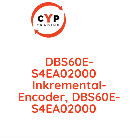
DBS60E-
CYP Trading
Professionelle Ersatzteilbeschaffung
S4EA02000
Inkremental-
Encoder, DBS60E-
S4EA02000