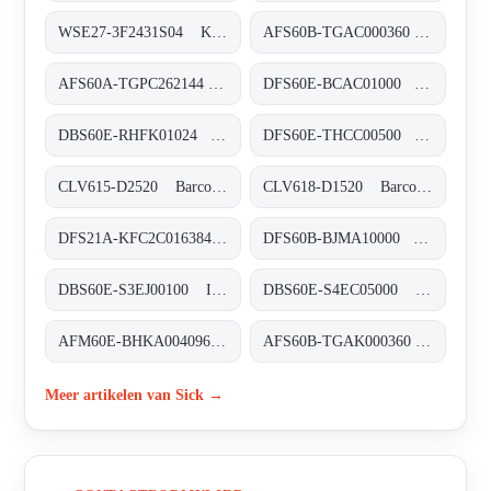
WSE27-3F2431S04 Kompakt-Lichtschranken, WSE27-3F2431S04
AFS60B-TGAC000360 Absolut-Encoder, AFS60B-TGAC000360
AFS60A-TGPC262144 Absolut-Encoder, AFS60A-TGPC262144
DFS60E-BCAC01000 Inkremental-Encoder, DFS60E-BCAC01000
DBS60E-RHFK01024 Inkremental-Encoder, DBS60E-RHFK01024
DFS60E-THCC00500 Inkremental-Encoder, DFS60E-THCC00500
CLV615-D2520 Barcodescanner, CLV615-D2520
CLV618-D1520 Barcodescanner, CLV618-D1520
DFS21A-KFC2C016384 Inkremental-Encoder, DFS21A-KFC2C016384
DFS60B-BJMA10000 Inkremental-Encoder, DFS60B-BJMA10000
DBS60E-S3EJ00100 Inkremental-Encoder, DBS60E-S3EJ00100
DBS60E-S4EC05000 Inkremental-Encoder, DBS60E-S4EC05000
AFM60E-BHKA004096 Absolut-Encoder, AFM60E-BHKA004096
AFS60B-TGAK000360 Absolut-Encoder, AFS60B-TGAK000360
Meer artikelen van Sick →