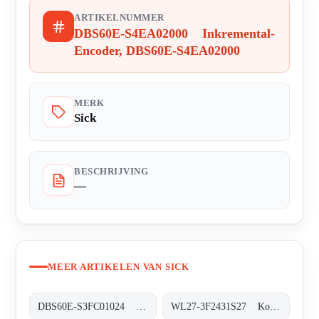
ARTIKELNUMMER
DBS60E-S4EA02000 Inkremental-
Encoder, DBS60E-S4EA02000
MERK
Sick
BESCHRIJVING
—
MEER ARTIKELEN VAN SICK
DBS60E-S3FC01024 Inkremental-Encoder, DBS60E-S3FC01024
WL27-3F2431S27 Kompakt-Lichtschranken, WL27-3F2431S27