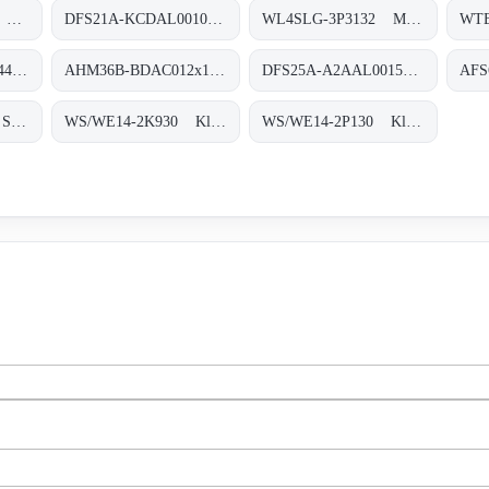
SFS60-HRKT1K02 Motor-Feedback-Systeme rotativ HIPERFACE®, SFS60-HRKT1K02
DFS21A-KCDAL001000 Inkremental-Encoder, DFS21A-KCDAL001000
WL4SLG-3P3132 Miniatur-Lichtschranken, WL4SLG-3P3132
AFS60A-BGPA262144 Absolut-Encoder, AFS60A-BGPA262144
AHM36B-BDAC012x12 Absolut-Encoder, AHM36B-BDAC012x12
DFS25A-A2AAL001500 Inkremental-Encoder, DFS25A-A2AAL001500
WTB4-3P2100S13 Sicherheitssysteme, WTB4-3P2100S13
WS/WE14-2K930 Klein-Lichtschranken, WS/WE14-2K930
WS/WE14-2P130 Klein-Lichtschranken, WS/WE14-2P130