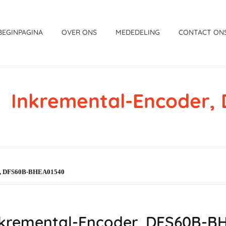
BEGINPAGINA
OVER ONS
MEDEDELING
CONTACT ON
Inkremental-Encoder
r, DFS60B-BHEA01540
kremental-Encoder, DFS60B-