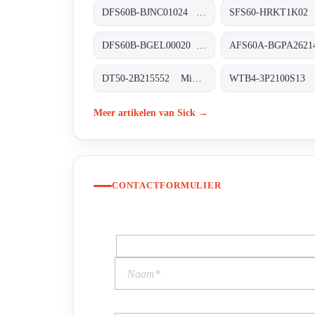
DFS60B-BJNC01024 Inkremental-Encoder, DFS60B-BJNC01024
DFS60B-BGEL00020 Inkremental-Encoder, DFS60B-BGEL00020
DT50-2B215552 Mid-Range-Distanzsensoren, DT50-2B215552
Meer artikelen van Sick →
CONTACTFORMULIER