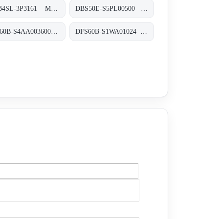
WTB4SL-3P3161 Miniatur-Lichtschranken, WTB4SL-3P3161
DBS50E-S5PL00500 Inkremental-Encoder, DBS50E-S5PL00500
AFS60B-S4AA003600 Absolut-Encoder, AFS60B-S4AA003600
DFS60B-S1WA01024 Inkremental-Encoder, DFS60B-S1WA01024