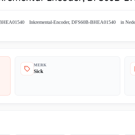
B-BHEA01540 Inkremental-Encoder, DFS60B-BHEA01540 in Nederland.
MERK
Sick