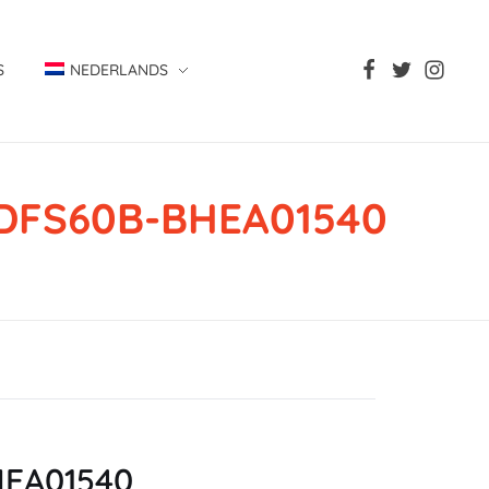
S
NEDERLANDS
, DFS60B-BHEA01540
BHEA01540