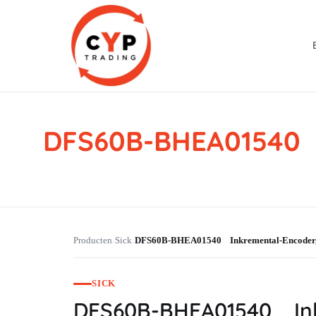
DFS60B-BHEA01540 
CYP Trading
Professionelle Ersatzteilbeschaffung
Producten
Sick
DFS60B-BHEA01540 Inkremental-Encode
›
›
SICK
DFS60B-BHEA01540 In