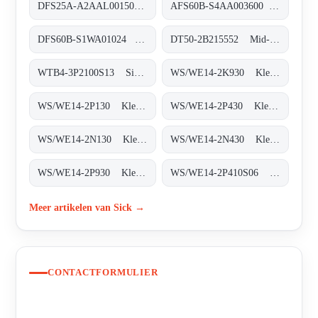
DFS25A-A2AAL001500 Inkremental-Encoder, DFS25A-A2AAL001500
AFS60B-S4AA003600 Absolut-Encoder, AFS60B-S4AA003600
DFS60B-S1WA01024 Inkremental-Encoder, DFS60B-S1WA01024
DT50-2B215552 Mid-Range-Distanzsensoren, DT50-2B215552
WTB4-3P2100S13 Sicherheitssysteme, WTB4-3P2100S13
WS/WE14-2K930 Klein-Lichtschranken, WS/WE14-2K930
WS/WE14-2P130 Klein-Lichtschranken, WS/WE14-2P130
WS/WE14-2P430 Klein-Lichtschranken, WS/WE14-2P430
WS/WE14-2N130 Klein-Lichtschranken, WS/WE14-2N130
WS/WE14-2N430 Klein-Lichtschranken, WS/WE14-2N430
WS/WE14-2P930 Klein-Lichtschranken, WS/WE14-2P930
WS/WE14-2P410S06 Klein-Lichtschranken, WS/WE14-2P410S06
Meer artikelen van Sick →
CONTACTFORMULIER