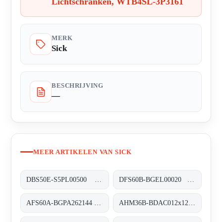
Lichtschranken, WTB4SL-3P3161
MERK
Sick
BESCHRIJVING
—
MEER ARTIKELEN VAN SICK
DBS50E-S5PL00500 Inkremental-Encoder, DBS50E-S5PL00500
DFS60B-BGEL00020 Inkremental-Encoder, DFS60B-BGEL00020
AFS60A-BGPA262144 Absolut-Encoder, AFS60A-BGPA262144
AHM36B-BDAC012x12 Absolut-Encoder, AHM36B-BDAC012x12