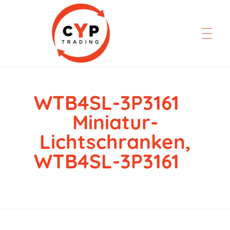
WTB4SL-3P3161
CYP Trading
Professionelle Ersatzteilbeschaffung
Miniatur-
Lichtschranken,
WTB4SL-3P3161