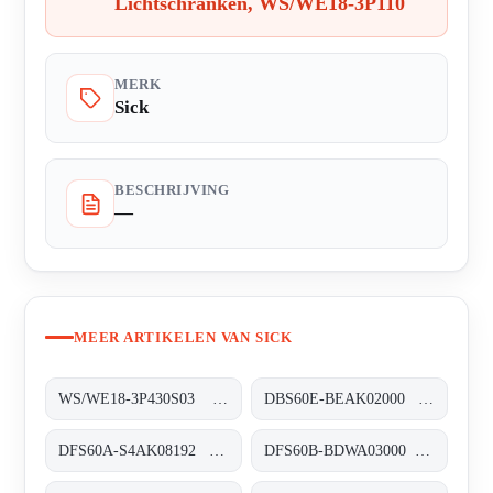
Lichtschranken, WS/WE18-3P110
MERK
Sick
BESCHRIJVING
—
MEER ARTIKELEN VAN SICK
WS/WE18-3P430S03 Klein-Lichtschranken, WS/WE18-3P430S03
DBS60E-BEAK02000 Inkremental-Encoder, DBS60E-BEAK02000
DFS60A-S4AK08192 Inkremental-Encoder, DFS60A-S4AK08192
DFS60B-BDWA03000 Inkremental-Encoder, DFS60B-BDWA03000